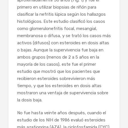
aproximadamente 50 años (Fig. 1) y fue el
primero en utilizar biopsias de riñón para
clasificar la nefritis lúpica según los hallazgos
histológicos. Este estudio clasificó los casos
como glomerulonefritis focal, mesangial,
membranosa o difusa, y se trató los casos más
activos (difusos) con esteroides en dosis altas
o bajas. Aunque la supervivencia fue baja en
ambos grupos (menos de 2 a 5 años en la
mayoría de los casos), este fue el primer
estudio que mostró que los pacientes que
recibieron esteroides sobrevivieron más
tiempo, y que los esteroides en dosis altas
mostraron una ventaja de supervivencia sobre
la dosis baja.
No fue hasta veinte años después, cuando el
estudio de los NIH de 1986 evaluó esteroides
más azatioprina (AZA), la ciclofosfamida (CYC)